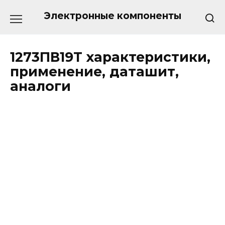
Перейти
к
Электронные компоненты
содержанию
1273ПВ19Т характеристики,
применение, даташит,
аналоги