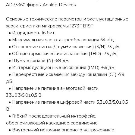
AD73360 фирмы Analog Devices.
Основные технические параметры и эксплуатационные
характеристики микросхемы 1273ПВ19Т:
● Разрядность 16 бит;
● Максимальная частота преобразования 64 кГц;
● Отношение сигнал/(шум+искажения) (S/N) 73 дБ;
● Общие гармонические искажения (THD) -76 дБ;
● Шумы в канале (N) -68 дБ;
● Интермодуляционные искажения (IMD) -66 дБ;
● Перекрёстные искажения между каналами (CT) -79
дБ;
● Напряжение питания аналоговой части
3,3±0,3/5,0±0,5 В;
● Напряжение питания цифровой части 3,3±0,3/5,0±0,5
В;
● Гибкий последовательный интерфейс,
обеспечивающий каскадное соединение;
● Внутренний источник опорного напряжения с