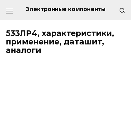
Перейти
к
Электронные компоненты
содержанию
533ЛР4, характеристики,
применение, даташит,
аналоги