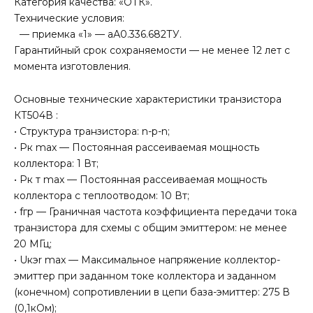
Категория качества: «ОТК».
Технические условия:
— приемка «1» — аА0.336.682ТУ.
Гарантийный срок сохраняемости — не менее 12 лет с
момента изготовления.
Основные технические характеристики транзистора
КТ504В :
• Структура транзистора: n-p-n;
• Рк max — Постоянная рассеиваемая мощность
коллектора: 1 Вт;
• Рк т max — Постоянная рассеиваемая мощность
коллектора с теплоотводом: 10 Вт;
• fгр — Граничная частота коэффициента передачи тока
транзистора для схемы с общим эмиттером: не менее
20 МГц;
• Uкэr max — Максимальное напряжение коллектор-
эмиттер при заданном токе коллектора и заданном
(конечном) сопротивлении в цепи база-эмиттер: 275 В
(0,1кОм);