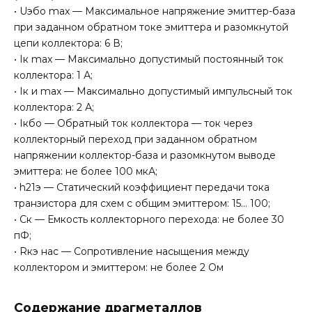
• Uэбо max — Максимальное напряжение эмиттер-база
при заданном обратном токе эмиттера и разомкнутой
цепи коллектора: 6 В;
• Iк max — Максимально допустимый постоянный ток
коллектора: 1 А;
• Iк и max — Максимально допустимый импульсный ток
коллектора: 2 А;
• Iкбо — Обратный ток коллектора — ток через
коллекторный переход при заданном обратном
напряжении коллектор-база и разомкнутом выводе
эмиттера: не более 100 мкА;
• h21э — Статический коэффициент передачи тока
транзистора для схем с общим эмиттером: 15… 100;
• Ск — Емкость коллекторного перехода: не более 30
пФ;
• Rкэ нас — Сопротивление насыщения между
коллектором и эмиттером: не более 2 Ом
Содержание драгметаллов