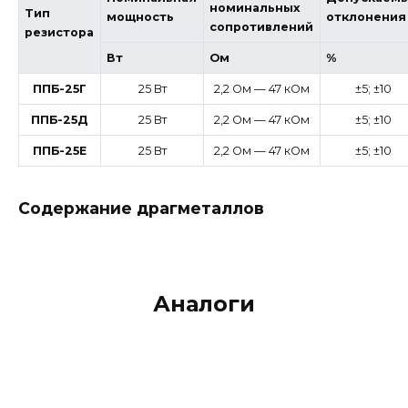
номинальных
Тип
мощность
отклонения
сопротивлений
резистора
Вт
Ом
%
ППБ-25Г
25 Вт
2,2 Ом — 47 кОм
±5; ±10
ППБ-25Д
25 Вт
2,2 Ом — 47 кОм
±5; ±10
ППБ-25Е
25 Вт
2,2 Ом — 47 кОм
±5; ±10
Содержание драгметаллов
Аналоги