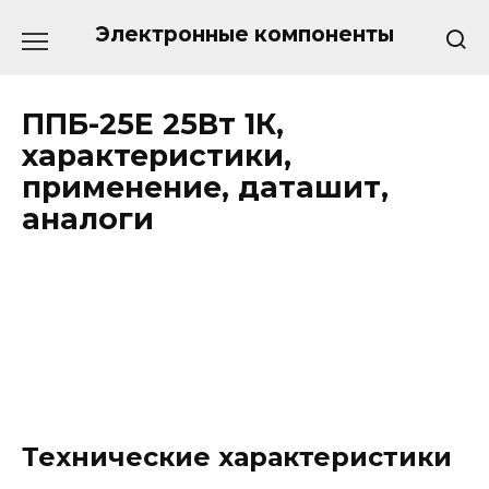
Перейти
к
Электронные компоненты
содержанию
ППБ-25Е 25Вт 1К,
характеристики,
применение, даташит,
аналоги
Технические характеристики