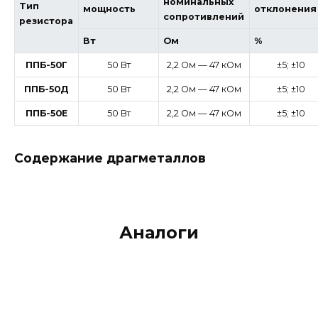
номинальных
Тип
мощность
отклонения
сопротивлений
резистора
Вт
Ом
%
ППБ-50Г
50 Вт
2,2 Ом — 47 кОм
±5; ±10
ППБ-50Д
50 Вт
2,2 Ом — 47 кОм
±5; ±10
ППБ-50Е
50 Вт
2,2 Ом — 47 кОм
±5; ±10
Содержание драгметаллов
Аналоги