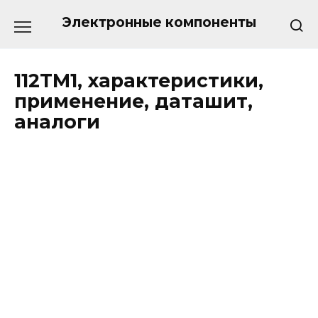
Перейти
к
Электронные компоненты
содержанию
112ТМ1, характеристики,
применение, даташит,
аналоги