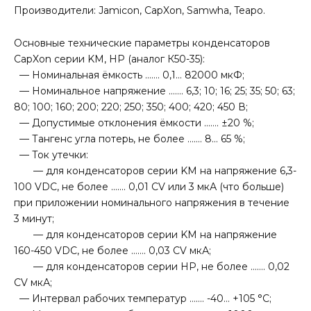
Производители: Jamicon, CapXon, Samwha, Teapo.
Основные технические параметры конденсаторов
CapXon серии KM, HP (аналог К50-35):
— Номинальная ёмкость ……. 0,1… 82000 мкФ;
— Номинальное напряжение ……. 6,3; 10; 16; 25; 35; 50; 63;
80; 100; 160; 200; 220; 250; 350; 400; 420; 450 В;
— Допустимые отклонения ёмкости ……. ±20 %;
— Тангенс угла потерь, не более ……. 8… 65 %;
— Ток утечки:
— для конденсаторов серии KM на напряжение 6,3-
100 VDC, не более ……. 0,01 CV или 3 мкА (что больше)
при приложении номинального напряжения в течение
3 минут;
— для конденсаторов серии KM на напряжение
160-450 VDC, не более ……. 0,03 CV мкА;
— для конденсаторов серии HP, не более ……. 0,02
CV мкА;
— Интервал рабочих температур ……. -40… +105 °С;