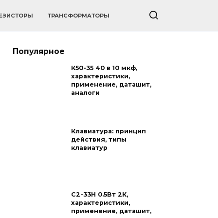
ЕЗИСТОРЫ
ТРАНСФОРМАТОРЫ
Популярное
К50-35 40 в 10 мкф,
характеристики,
применение, даташит,
аналоги
Клавиатура: принцип
действия, типы
клавиатур
С2-33Н 0.5Вт 2К,
характеристики,
применение, даташит,