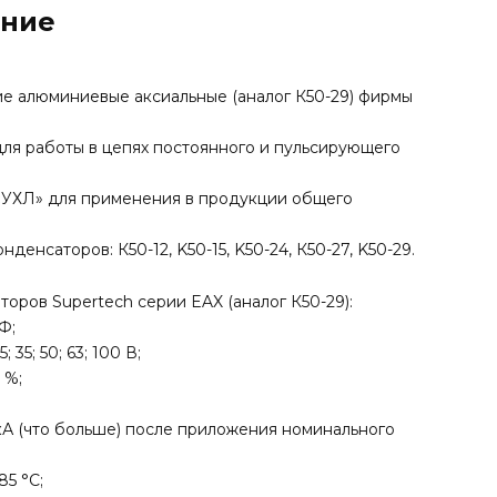
ание
е алюминиевые аксиальные (аналог К50-29) фирмы
ля работы в цепях постоянного и пульсирующего
«УХЛ» для применения в продукции общего
енсаторов: К50-12, K50-15, K50-24, К50-27, K50-29.
ров Supertech серии EAX (аналог К50-29):
Ф;
35; 50; 63; 100 В;
 %;
мкА (что больше) после приложения номинального
5 °С;