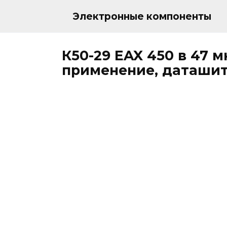
Перейти
к
Электронные компоненты
содержанию
К50-29 EAX 450 в 47 
применение, даташит