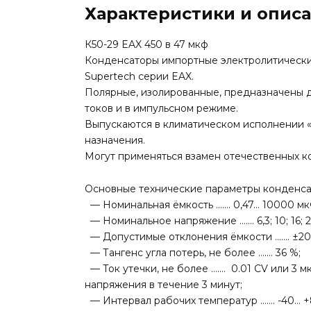
Характеристики и опис
К50-29 EAX 450 в 47 мкф
Конденсаторы импортные электролитически
Supertech серии EAX.
Полярные, изолированные, предназначены д
токов и в импульсном режиме.
Выпускаются в климатическом исполнении 
назначения.
Могут применяться взамен отечественных конд
Основные технические параметры конденсато
— Номинальная ёмкость ……. 0,47… 10000 мк
— Номинальное напряжение ……. 6,3; 10; 16; 25; 
— Допустимые отклонения ёмкости ……. ±20
— Тангенс угла потерь, не более ……. 36 %;
— Ток утечки, не более ……. 0.01 CV или 3 
напряжения в течение 3 минут;
— Интервал рабочих температур ……. -40… +8