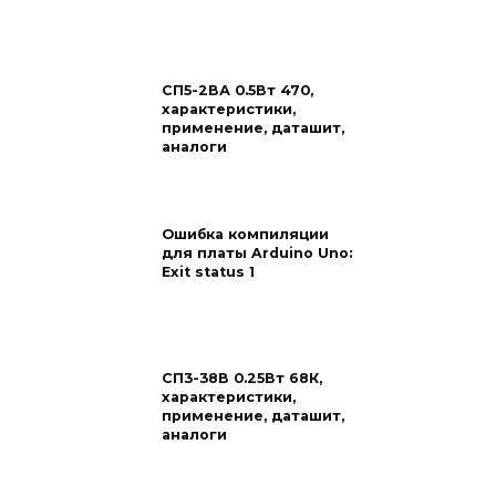
СП5-2ВА 0.5Вт 470,
характеристики,
применение, даташит,
аналоги
Ошибка компиляции
для платы Arduino Uno:
Exit status 1
СП3-38В 0.25Вт 68К,
характеристики,
применение, даташит,
аналоги