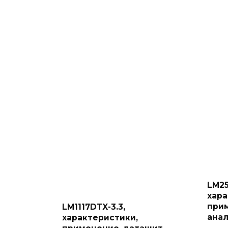
LM25
хара
прим
LM1117DTX-3.3,
ана
характеристики,