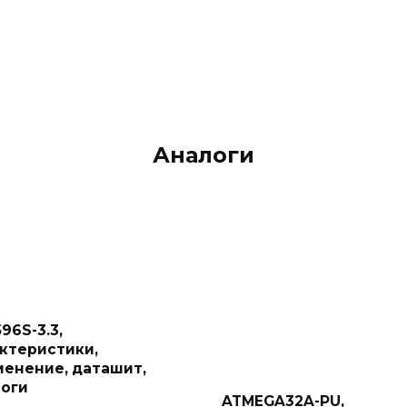
Аналоги
96S-3.3,
ктеристики,
енение, даташит,
логи
ATMEGA32A-PU,