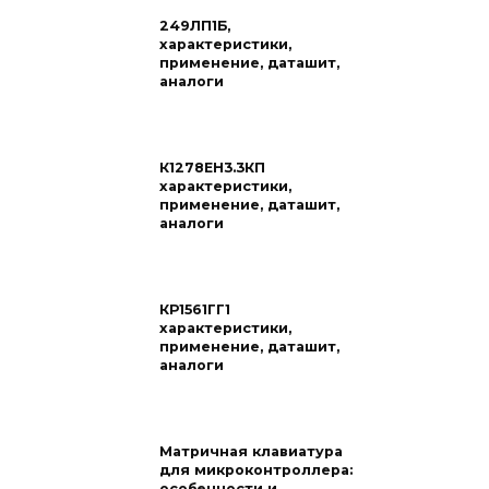
249ЛП1Б,
характеристики,
применение, даташит,
аналоги
К1278ЕН3.3КП
характеристики,
применение, даташит,
аналоги
КР1561ГГ1
характеристики,
применение, даташит,
аналоги
Матричная клавиатура
для микроконтроллера:
особенности и